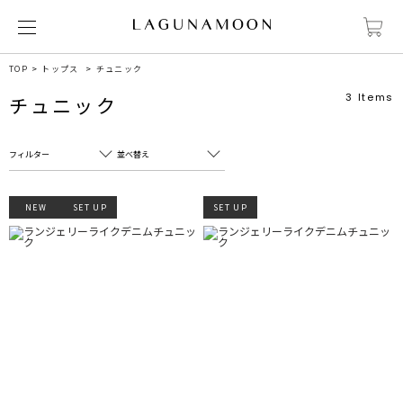
TOP
トップス
チュニック
3
Items
チュニック
フィルター
並べ替え
フリーワード
売れ筋順
NEW
SET UP
SET UP
新着順
CLOSE
おすすめ順
カテゴリ
高い順
サブカテゴリ
安い順
販売状況
カラー
すべて
すべて
ホワイト
ホワイト
グレー
グレー