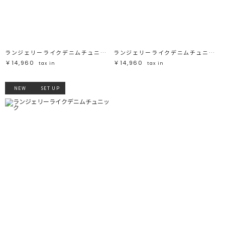
ブラック
ブラック
ブラウン
ブラウン
ベージュ
ベージュ
オレンジ
オレンジ
イエロー
イエロー
グリーン
グリーン
ブルー
ブルー
パープル
パープル
レッド
レッド
ランジェリーライクデニムチュニック
ランジェリーライクデニムチュニック
ピンク
ピンク
ミックス
ミックス
￥14,960
￥14,960
tax in
tax in
リセット
NEW
SET UP
この条件で絞り込む