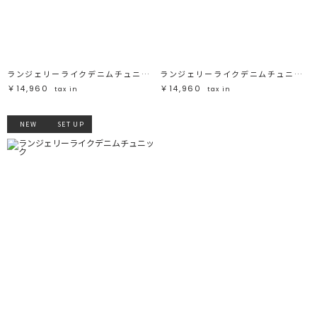
ブラック
ブラック
ブラウン
ブラウン
ベージュ
ベージュ
オレンジ
オレンジ
イエロー
イエロー
グリーン
グリーン
ブルー
ブルー
パープル
パープル
レッド
レッド
ランジェリーライクデニムチュニック
ランジェリーライクデニムチュニック
ピンク
ピンク
ミックス
ミックス
￥14,960
￥14,960
tax in
tax in
リセット
NEW
SET UP
この条件で絞り込む