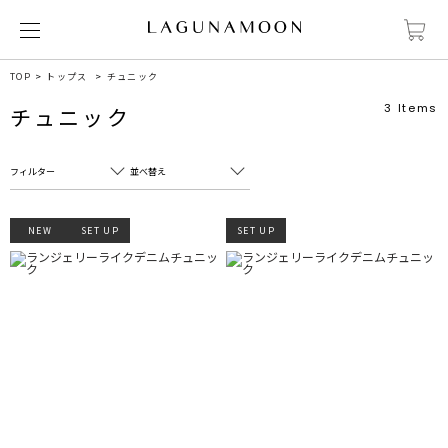
TOP
トップス
チュニック
3
Items
チュニック
フィルター
並べ替え
フリーワード
売れ筋順
NEW
SET UP
SET UP
新着順
CLOSE
おすすめ順
カテゴリ
高い順
サブカテゴリ
安い順
販売状況
カラー
すべて
すべて
ホワイト
ホワイト
グレー
グレー