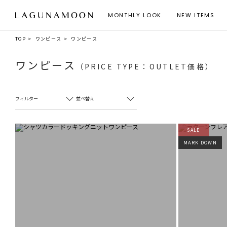
MONTHLY LOOK
NEW ITEMS
TOP
ワンピース
ワンピース
ワンピース
（PRICE TYPE：OUTLET価格）
フィルター
並べ替え
SALE
MARK DOWN