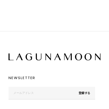
ブラウン
ブラウン
ベージュ
ベージュ
オレンジ
オレンジ
イエロー
イエロー
グリーン
グリーン
ブルー
ブルー
パープル
パープル
レッド
レッド
ピンク
ピンク
ミックス
ミックス
リセット
この条件で絞り込む
NEWSLETTER
登録する