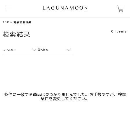
TOP
商品検索結果
0
Items
検索結果
フィルター
並べ替え
フリーワード
売れ筋順
新着順
CLOSE
おすすめ順
カテゴリ
高い順
条件に一致する商品は見つかりませんでした。お手数ですが、検索
サブカテゴリ
条件を変更してください。
安い順
販売状況
カラー
すべて
すべて
ホワイト
ホワイト
グレー
グレー
ブラック
ブラック