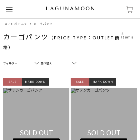
TOP
ボトムス
カーゴパンツ
4
カーゴパンツ
（PRICE TYPE：OUTLET価
Items
格）
フィルター
並べ替え
フリーワード
売れ筋順
SALE
MARK DOWN
SALE
MARK DOWN
新着順
CLOSE
おすすめ順
カテゴリ
高い順
サブカテゴリ
安い順
販売状況
SOLD OUT
SOLD OUT
カラー
すべて
すべて