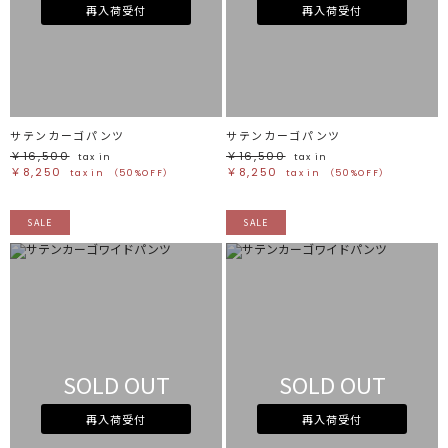
ホワイト
ホワイト
再入荷受付
再入荷受付
グレー
グレー
ブラック
ブラック
ブラウン
ブラウン
ベージュ
ベージュ
オレンジ
オレンジ
イエロー
イエロー
グリーン
グリーン
ブルー
ブルー
パープル
パープル
レッド
レッド
サテンカーゴパンツ
サテンカーゴパンツ
ピンク
ピンク
ミックス
ミックス
￥16,500
￥16,500
tax in
tax in
￥8,250
￥8,250
tax in
（50%OFF）
tax in
（50%OFF）
リセット
SALE
SALE
この条件で絞り込む
SOLD OUT
SOLD OUT
再入荷受付
再入荷受付