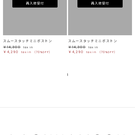
ホワイト
ホワイト
再入荷受付
再入荷受付
グレー
グレー
ブラック
ブラック
ブラウン
ブラウン
ベージュ
ベージュ
オレンジ
オレンジ
イエロー
イエロー
グリーン
グリーン
ブルー
ブルー
パープル
パープル
レッド
レッド
スムースタッチミニボストン
スムースタッチミニボストン
ピンク
ピンク
ミックス
ミックス
￥14,300
￥14,300
tax in
tax in
￥4,290
￥4,290
tax in
（70%OFF）
tax in
（70%OFF）
リセット
この条件で絞り込む
1