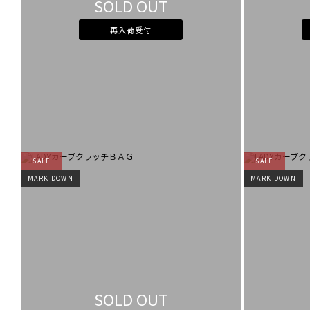
SOLD OUT
再入荷受付
SALE
SALE
MARK DOWN
MARK DOWN
SOLD OUT