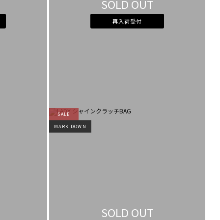
SOLD OUT
カラー
すべて
すべて
ホワイト
ホワイト
グレー
グレー
再入荷受付
ブラック
ブラック
ブラウン
ブラウン
ベージュ
ベージュ
オレンジ
オレンジ
イエロー
イエロー
グリーン
グリーン
ブルー
ブルー
パープル
パープル
レッド
レッド
ピンク
ピンク
ミックス
ミックス
リセット
SALE
この条件で絞り込む
MARK DOWN
SOLD OUT