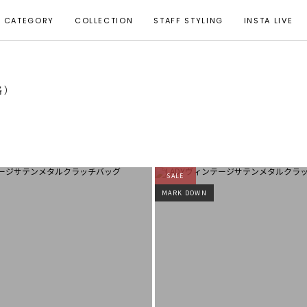
CATEGORY
COLLECTION
STAFF STYLING
INSTA LIVE
格）
SALE
MARK DOWN