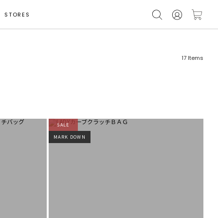
STORES
17
Items
SALE
フリーワード
売れ筋順
MARK DOWN
新着順
CLOSE
おすすめ順
カテゴリ
高い順
サブカテゴリ
安い順
販売状況