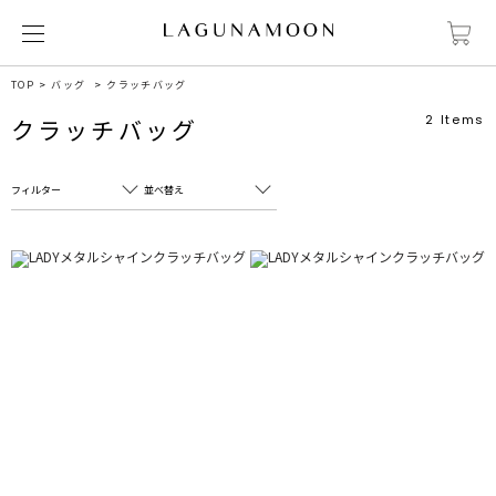
TOP
バッグ
クラッチバッグ
2
Items
クラッチバッグ
フィルター
並べ替え
フリーワード
売れ筋順
新着順
CLOSE
おすすめ順
カテゴリ
高い順
サブカテゴリ
安い順
販売状況
カラー
すべて
すべて
ホワイト
ホワイト
グレー
グレー