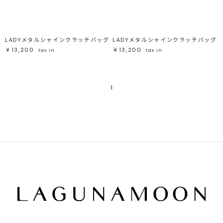
ブラック
ブラック
ブラウン
ブラウン
ベージュ
ベージュ
オレンジ
オレンジ
イエロー
イエロー
グリーン
グリーン
ブルー
ブルー
LADYメタルシャインクラッチバッグ
LADYメタルシャインクラッチバッグ
パープル
パープル
レッド
レッド
￥13,200
￥13,200
tax in
tax in
ピンク
ピンク
ミックス
ミックス
リセット
1
この条件で絞り込む