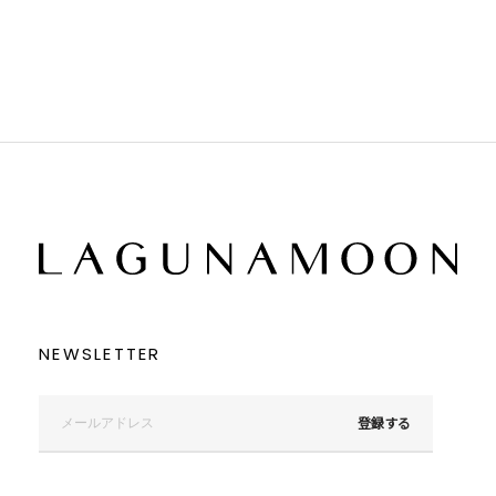
ブラウン
ブラウン
ベージュ
ベージュ
オレンジ
オレンジ
イエロー
イエロー
グリーン
グリーン
ブルー
ブルー
パープル
パープル
レッド
レッド
ピンク
ピンク
ミックス
ミックス
リセット
この条件で絞り込む
NEWSLETTER
登録する