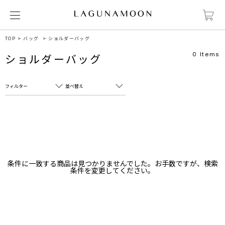
TOP
バッグ
ショルダーバッグ
0
Items
ショルダーバッグ
フィルター
並べ替え
フリーワード
売れ筋順
新着順
CLOSE
おすすめ順
カテゴリ
高い順
条件に一致する商品は見つかりませんでした。お手数ですが、検索
サブカテゴリ
条件を変更してください。
安い順
販売状況
カラー
すべて
すべて
ホワイト
ホワイト
グレー
グレー
ブラック
ブラック