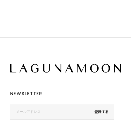
ブラウン
ブラウン
ベージュ
ベージュ
オレンジ
オレンジ
イエロー
イエロー
グリーン
グリーン
ブルー
ブルー
パープル
パープル
レッド
レッド
ピンク
ピンク
ミックス
ミックス
リセット
この条件で絞り込む
NEWSLETTER
登録する