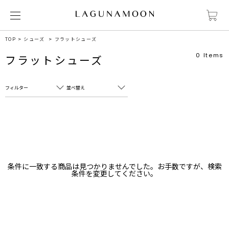
TOP
シューズ
フラットシューズ
0
Items
フラットシューズ
フィルター
並べ替え
フリーワード
売れ筋順
新着順
CLOSE
おすすめ順
カテゴリ
高い順
条件に一致する商品は見つかりませんでした。お手数ですが、検索
サブカテゴリ
条件を変更してください。
安い順
販売状況
カラー
すべて
すべて
ホワイト
ホワイト
グレー
グレー
ブラック
ブラック