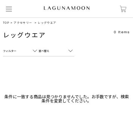
TOP
アクセサリー
レッグウエア
0
Items
レッグウエア
フィルター
並べ替え
フリーワード
売れ筋順
新着順
CLOSE
おすすめ順
カテゴリ
高い順
条件に一致する商品は見つかりませんでした。お手数ですが、検索
サブカテゴリ
条件を変更してください。
安い順
販売状況
カラー
すべて
すべて
ホワイト
ホワイト
グレー
グレー
ブラック
ブラック