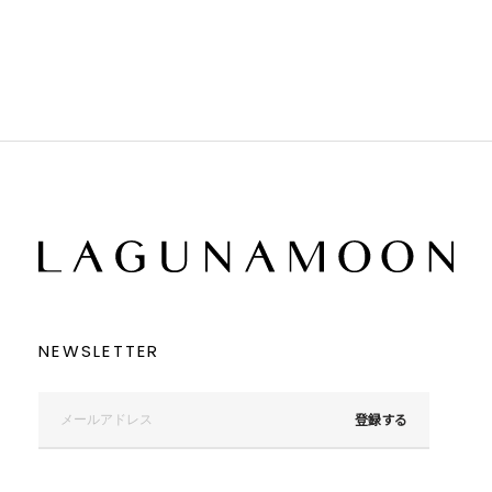
ブラウン
ブラウン
ベージュ
ベージュ
オレンジ
オレンジ
イエロー
イエロー
グリーン
グリーン
ブルー
ブルー
パープル
パープル
レッド
レッド
ピンク
ピンク
ミックス
ミックス
リセット
この条件で絞り込む
NEWSLETTER
登録する