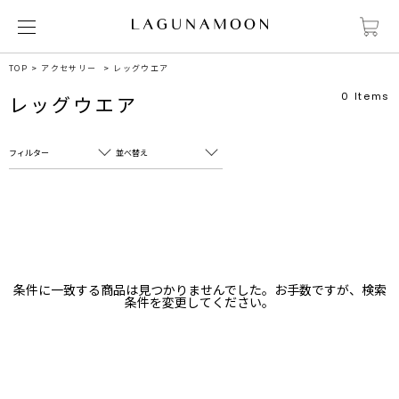
TOP
アクセサリー
レッグウエア
0
Items
レッグウエア
フィルター
並べ替え
フリーワード
売れ筋順
新着順
CLOSE
おすすめ順
カテゴリ
高い順
条件に一致する商品は見つかりませんでした。お手数ですが、検索
サブカテゴリ
条件を変更してください。
安い順
販売状況
カラー
すべて
すべて
ホワイト
ホワイト
グレー
グレー
ブラック
ブラック