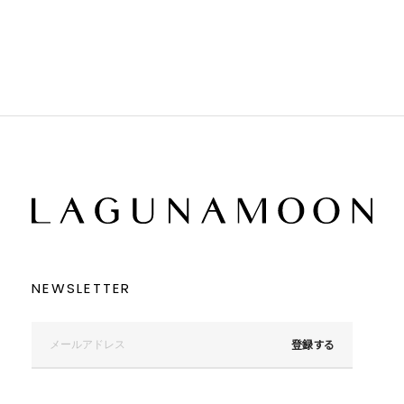
ブラウン
ブラウン
ベージュ
ベージュ
オレンジ
オレンジ
イエロー
イエロー
グリーン
グリーン
ブルー
ブルー
パープル
パープル
レッド
レッド
ピンク
ピンク
ミックス
ミックス
リセット
この条件で絞り込む
NEWSLETTER
登録する