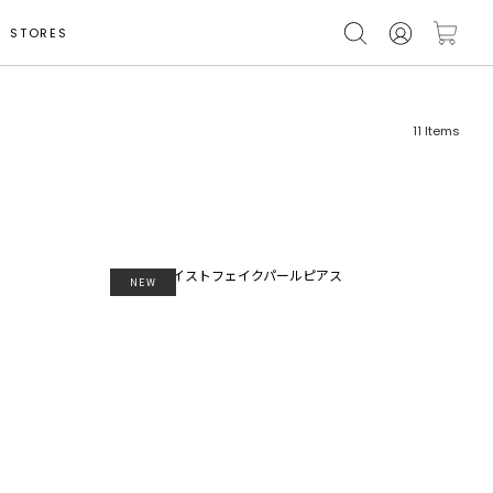
STORES
11
Items
NEW
フリーワード
売れ筋順
新着順
CLOSE
おすすめ順
カテゴリ
高い順
サブカテゴリ
安い順
販売状況