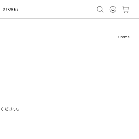
STORES
0
Items
フリーワード
売れ筋順
新着順
CLOSE
おすすめ順
ください。
カテゴリ
高い順
サブカテゴリ
安い順
販売状況