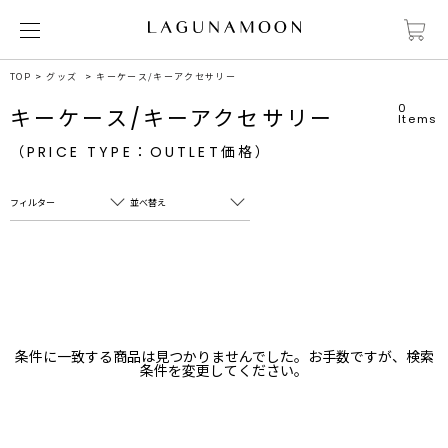
TOP
グッズ
キーケース/キーアクセサリー
0
キーケース/キーアクセサリー
Items
（PRICE TYPE：OUTLET価格）
フィルター
並べ替え
フリーワード
売れ筋順
新着順
CLOSE
おすすめ順
カテゴリ
高い順
条件に一致する商品は見つかりませんでした。お手数ですが、検索
サブカテゴリ
条件を変更してください。
安い順
販売状況
カラー
すべて
すべて