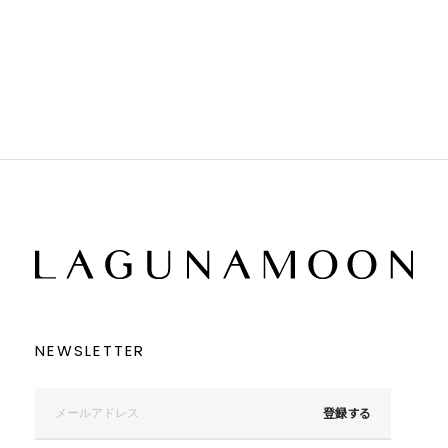
ホワイト
ホワイト
グレー
グレー
ブラック
ブラック
ブラウン
ブラウン
ベージュ
ベージュ
オレンジ
オレンジ
イエロー
イエロー
グリーン
グリーン
ブルー
ブルー
パープル
パープル
レッド
レッド
ピンク
ピンク
ミックス
ミックス
リセット
この条件で絞り込む
NEWSLETTER
登録する