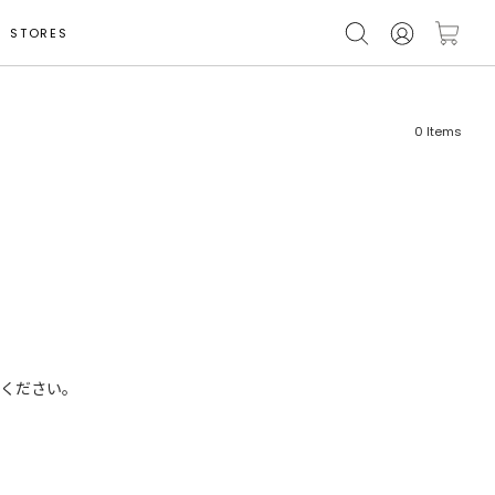
STORES
0
Items
フリーワード
売れ筋順
新着順
CLOSE
おすすめ順
ください。
カテゴリ
高い順
サブカテゴリ
安い順
販売状況