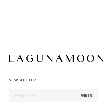
ブラック
ブラック
ブラウン
ブラウン
ベージュ
ベージュ
オレンジ
オレンジ
イエロー
イエロー
グリーン
グリーン
ブルー
ブルー
パープル
パープル
レッド
レッド
ピンク
ピンク
ミックス
ミックス
リセット
この条件で絞り込む
NEWSLETTER
登録する