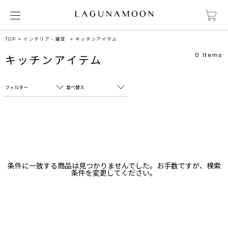
TOP
インテリア・雑貨
キッチンアイテム
0
Items
キッチンアイテム
フィルター
並べ替え
フリーワード
売れ筋順
新着順
CLOSE
おすすめ順
カテゴリ
高い順
条件に一致する商品は見つかりませんでした。お手数ですが、検索
サブカテゴリ
条件を変更してください。
安い順
販売状況
カラー
すべて
すべて
ホワイト
ホワイト
グレー
グレー