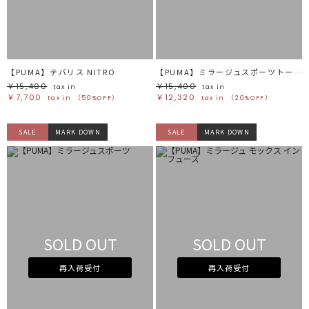
ブラック
ブラック
ブラウン
ブラウン
ベージュ
ベージュ
オレンジ
オレンジ
イエロー
イエロー
グリーン
グリーン
ブルー
ブルー
パープル
パープル
レッド
レッド
【PUMA】テバリス NITRO
【PUMA】ミラージュスポーツトーナル
ピンク
ピンク
ミックス
ミックス
￥15,400
￥15,400
tax in
tax in
￥7,700
￥12,320
tax in
（50%OFF）
tax in
（20%OFF）
リセット
SALE
MARK DOWN
SALE
MARK DOWN
この条件で絞り込む
SOLD OUT
SOLD OUT
再入荷受付
再入荷受付