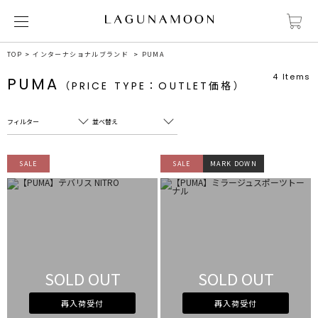
TOP
インターナショナルブランド
PUMA
4
Items
PUMA
（PRICE TYPE：OUTLET価格）
フィルター
並べ替え
フリーワード
売れ筋順
SALE
SALE
MARK DOWN
新着順
CLOSE
おすすめ順
カテゴリ
高い順
サブカテゴリ
安い順
販売状況
SOLD OUT
SOLD OUT
カラー
すべて
すべて
ホワイト
ホワイト
再入荷受付
再入荷受付
グレー
グレー