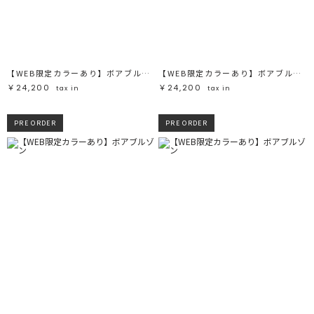
ブラック
ブラック
ブラウン
ブラウン
ベージュ
ベージュ
オレンジ
オレンジ
イエロー
イエロー
グリーン
グリーン
ブルー
ブルー
パープル
パープル
レッド
レッド
【WEB限定カラーあり】ボアブルゾン
【WEB限定カラーあり】ボアブルゾン
ピンク
ピンク
ミックス
ミックス
￥24,200
￥24,200
tax in
tax in
リセット
PRE ORDER
PRE ORDER
この条件で絞り込む