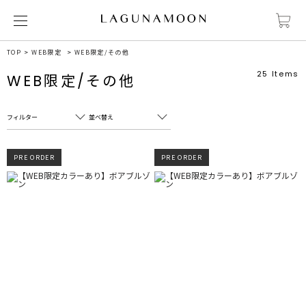
TOP
WEB限定
WEB限定/その他
25
Items
WEB限定/その他
フィルター
並べ替え
フリーワード
売れ筋順
PRE ORDER
PRE ORDER
新着順
CLOSE
おすすめ順
カテゴリ
高い順
サブカテゴリ
安い順
販売状況
カラー
すべて
すべて
ホワイト
ホワイト
グレー
グレー