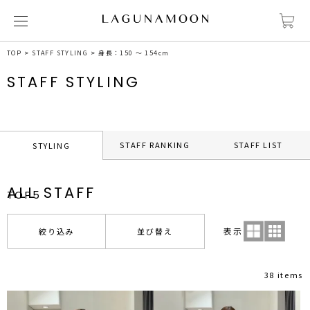
TOP
STAFF STYLING
身長：150 ～ 154cm
STAFF STYLING
STAFF RANKING
STAFF LIST
STYLING
ALL STAFF
TOP5
表示
絞り込み
並び替え
38 items