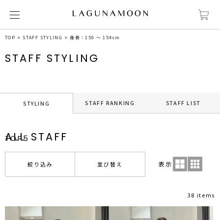
TOP
STAFF STYLING
身長：150 ～ 154cm
STAFF STYLING
STAFF RANKING
STAFF LIST
STYLING
ALL STAFF
TOP5
表示
絞り込み
並び替え
38 items