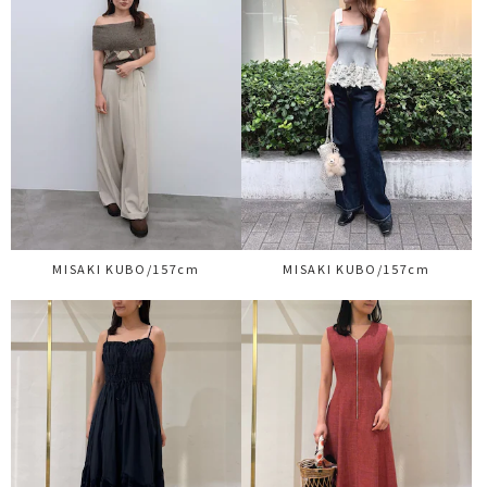
MISAKI KUBO/157cm
MISAKI KUBO/157cm