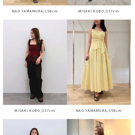
NAO YAMAMURA/158cm
MISAKI KUBO/157cm
MISAKI KUBO/157cm
NAO YAMAMURA/158cm