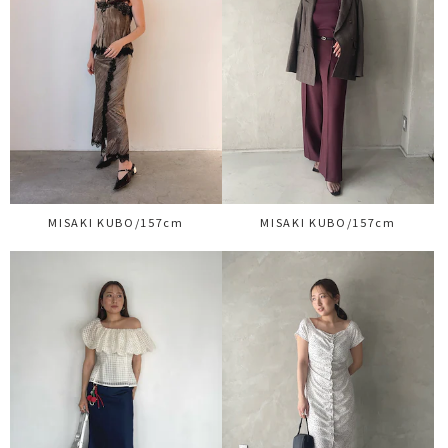
MISAKI KUBO/157cm
MISAKI KUBO/157cm