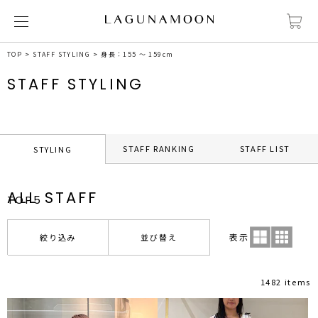
TOP
STAFF STYLING
身長：155 ～ 159cm
STAFF STYLING
STAFF RANKING
STAFF LIST
STYLING
ALL STAFF
TOP5
表示
絞り込み
並び替え
1482 items