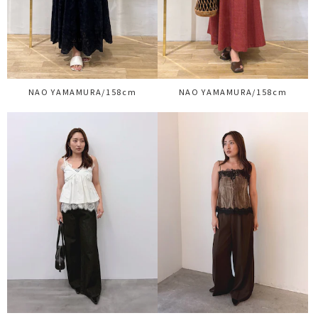
NAO YAMAMURA/158cm
NAO YAMAMURA/158cm