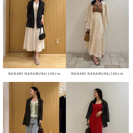
NANAMI NAKAMURA/160cm
NANAMI NAKAMURA/160cm