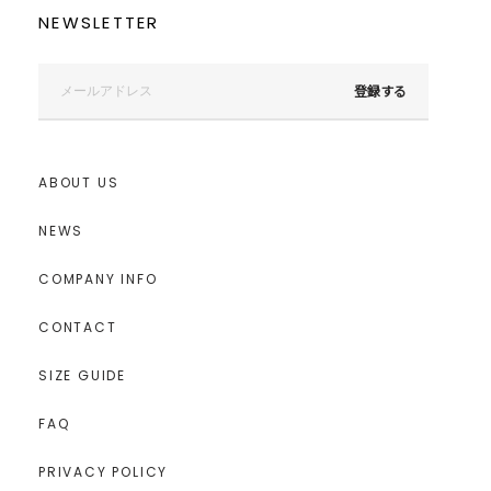
NEWSLETTER
登録する
ABOUT US
NEWS
COMPANY INFO
CONTACT
SIZE GUIDE
FAQ
PRIVACY POLICY