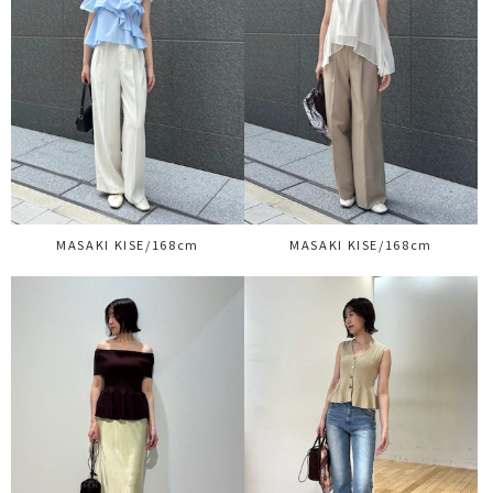
MASAKI KISE/168cm
MASAKI KISE/168cm