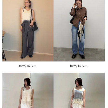
藤井/167cm
藤井/167cm