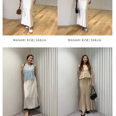
MASAKI KISE/168cm
MASAKI KISE/168cm