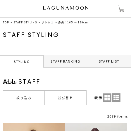
TOP
STAFF STYLING
ボトムス
身長：165 ～ 169cm
STAFF STYLING
STAFF RANKING
STAFF LIST
STYLING
ALL STAFF
TOP5
表示
絞り込み
並び替え
2079 items