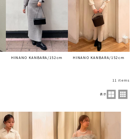
m
HINANO KANBARA/152cm
HINANO KANBARA/152cm
11 items
表示