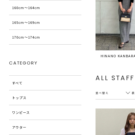
160cm〜164cm
165cm〜169cm
170cm〜174cm
HINANO KANBAR
CATEGORY
ALL STAFF
すべて
並べ替え
トップス
ワンピース
新着順
20件
アウター
アクセス順
60件