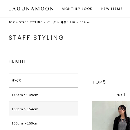
MONTHLY LOOK
NEW ITEMS
TOP
STAFF STYLING
バッグ
身長：150 ～ 154cm
STAFF STYLING
HEIGHT
すべて
TOP5
1
145cm〜149cm
NO.
150cm〜154cm
155cm〜159cm