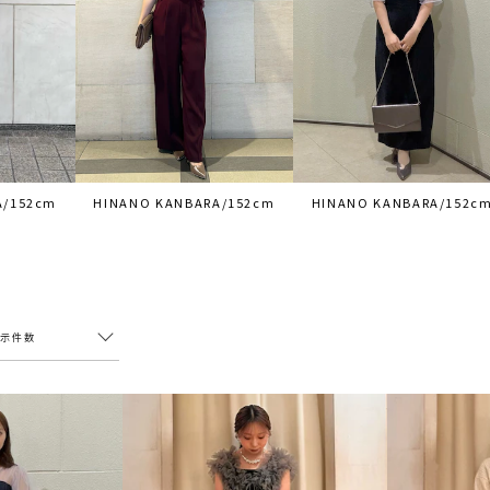
A/152cm
HINANO KANBARA/152cm
HINANO KANBARA/152c
表示件数