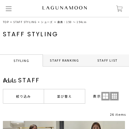
TOP
STAFF STYLING
シューズ
身長：150 ～ 154cm
STAFF STYLING
STAFF RANKING
STAFF LIST
STYLING
ALL STAFF
TOP5
表示
絞り込み
並び替え
26 items