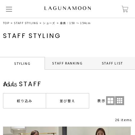
TOP
STAFF STYLING
シューズ
身長：150 ～ 154cm
STAFF STYLING
STAFF RANKING
STAFF LIST
STYLING
ALL STAFF
TOP5
表示
絞り込み
並び替え
26 items