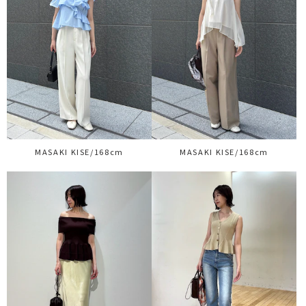
MASAKI KISE/168cm
MASAKI KISE/168cm