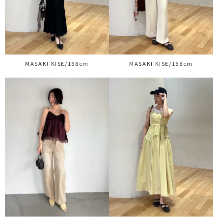
MASAKI KISE/168cm
MASAKI KISE/168cm