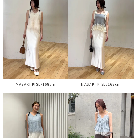
MASAKI KISE/168cm
MASAKI KISE/168cm