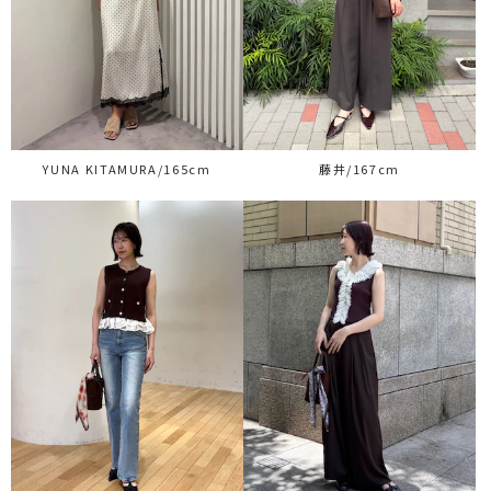
YUNA KITAMURA/165cm
藤井/167cm