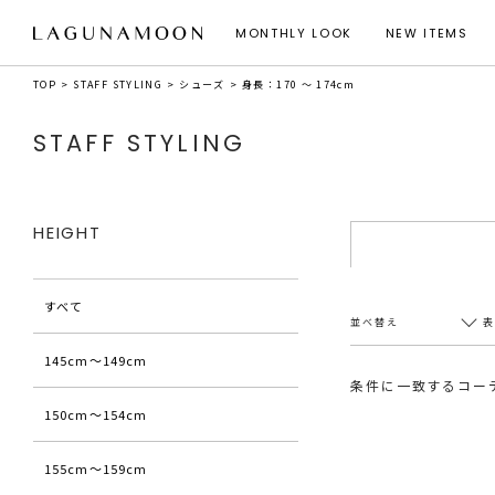
MONTHLY LOOK
NEW ITEMS
TOP
STAFF STYLING
シューズ
身長：170 ～ 174cm
STAFF STYLING
HEIGHT
すべて
並べ替え
145cm〜149cm
条件に一致するコー
150cm〜154cm
新着順
20件
アクセス順
60件
155cm〜159cm