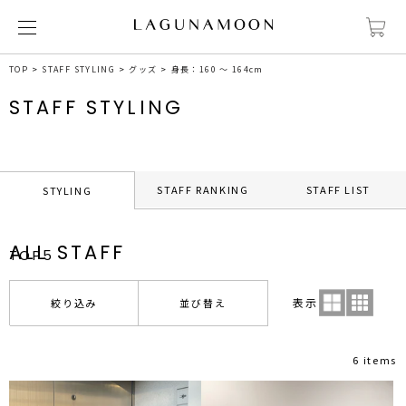
TOP
STAFF STYLING
グッズ
身長：160 ～ 164cm
STAFF STYLING
STAFF RANKING
STAFF LIST
STYLING
ALL STAFF
TOP5
表示
絞り込み
並び替え
6 items