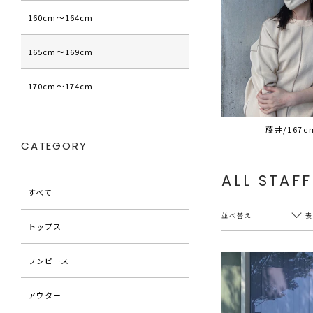
160cm〜164cm
165cm〜169cm
170cm〜174cm
藤井/167c
CATEGORY
ALL STAFF
すべて
並べ替え
トップス
ワンピース
新着順
20件
アウター
アクセス順
60件