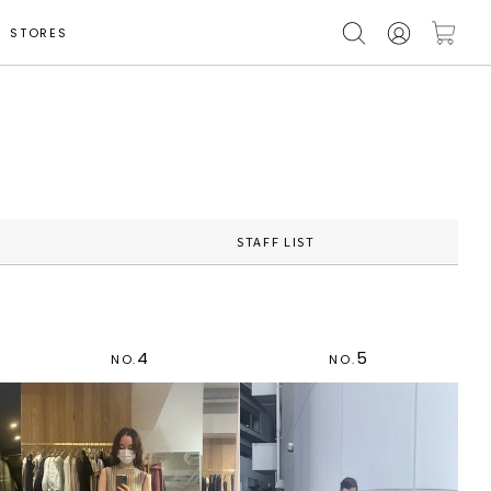
STORES
STAFF LIST
4
5
NO.
NO.