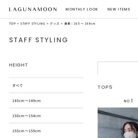
MONTHLY LOOK
NEW ITEMS
TOP
STAFF STYLING
グッズ
身長：165 ～ 169cm
STAFF STYLING
HEIGHT
すべて
TOP5
1
145cm〜149cm
NO.
150cm〜154cm
155cm〜159cm