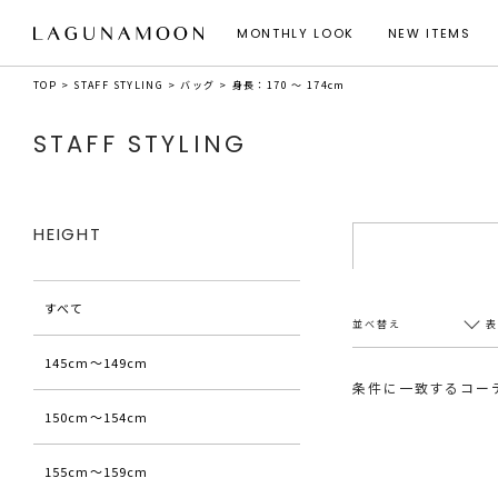
MONTHLY LOOK
NEW ITEMS
TOP
STAFF STYLING
バッグ
身長：170 ～ 174cm
STAFF STYLING
HEIGHT
すべて
並べ替え
145cm〜149cm
条件に一致するコー
150cm〜154cm
新着順
20件
アクセス順
60件
155cm〜159cm