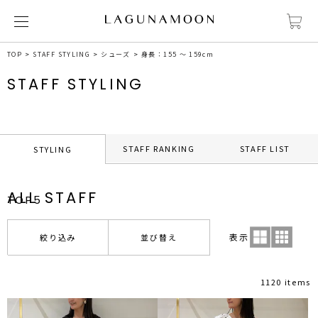
TOP
STAFF STYLING
シューズ
身長：155 ～ 159cm
STAFF STYLING
STAFF RANKING
STAFF LIST
STYLING
ALL STAFF
TOP5
表示
絞り込み
並び替え
1120 items