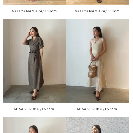
NAO YAMAMURA/158cm
NAO YAMAMURA/158cm
MISAKI KUBO/157cm
MISAKI KUBO/157cm