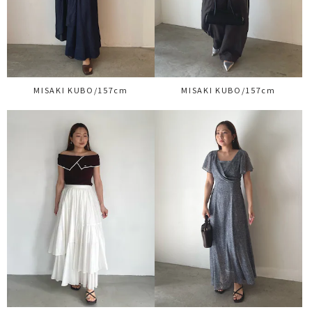
MISAKI KUBO/157cm
MISAKI KUBO/157cm