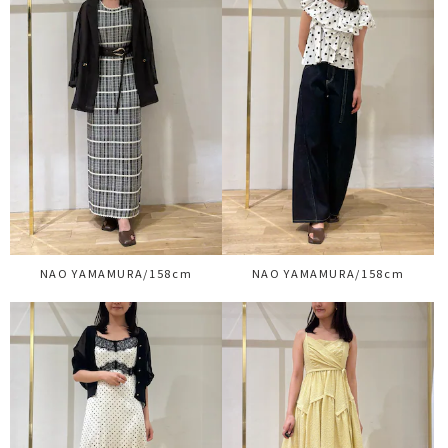
NAO YAMAMURA/158cm
NAO YAMAMURA/158cm