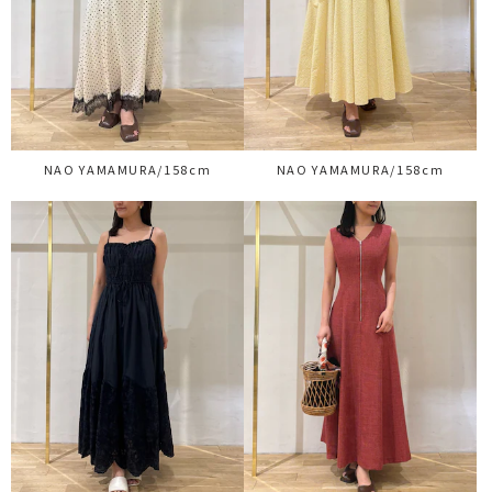
NAO YAMAMURA/158cm
NAO YAMAMURA/158cm