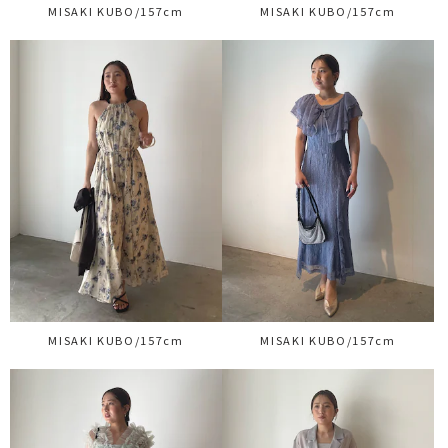
MISAKI KUBO/157cm
MISAKI KUBO/157cm
MISAKI KUBO/157cm
MISAKI KUBO/157cm