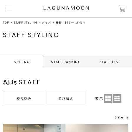
TOP
STAFF STYLING
グッズ
身長：160 ～ 164cm
STAFF STYLING
STAFF RANKING
STAFF LIST
STYLING
ALL STAFF
TOP5
表示
絞り込み
並び替え
6 items