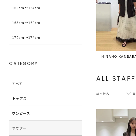
160cm〜164cm
165cm〜169cm
170cm〜174cm
HINANO KANBAR
CATEGORY
ALL STAFF
すべて
並べ替え
トップス
ワンピース
新着順
20件
アウター
アクセス順
60件