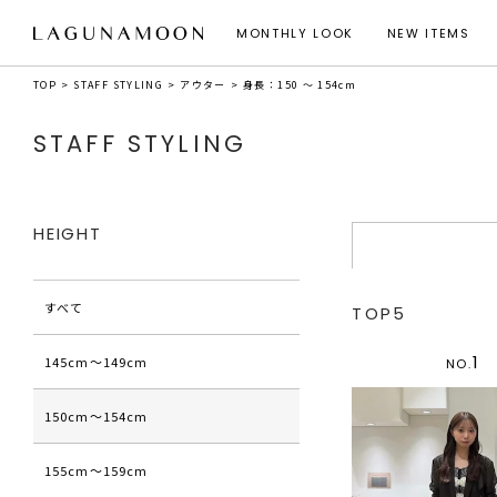
MONTHLY LOOK
NEW ITEMS
TOP
STAFF STYLING
アウター
身長：150 ～ 154cm
STAFF STYLING
HEIGHT
すべて
TOP5
1
145cm〜149cm
NO.
150cm〜154cm
155cm〜159cm