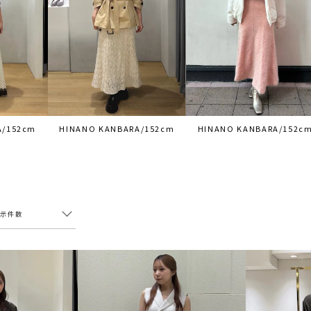
A/152cm
HINANO KANBARA/152cm
HINANO KANBARA/152c
表示件数