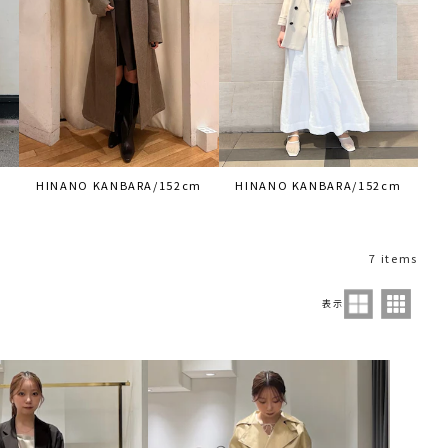
m
HINANO KANBARA/152cm
HINANO KANBARA/152cm
7 items
表示