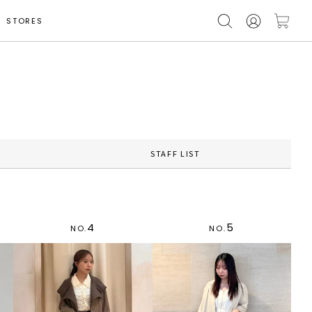
STORES
STAFF LIST
4
5
NO.
NO.