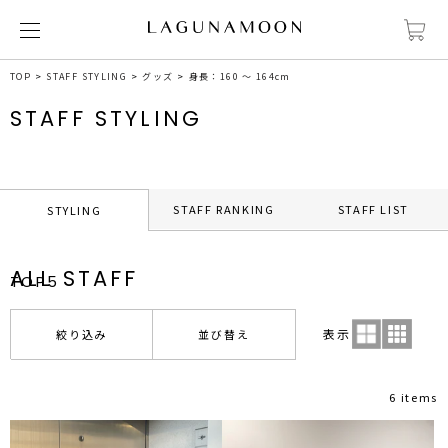
TOP
STAFF STYLING
グッズ
身長：160 ～ 164cm
STAFF STYLING
STAFF RANKING
STAFF LIST
STYLING
ALL STAFF
TOP5
表示
絞り込み
並び替え
6 items