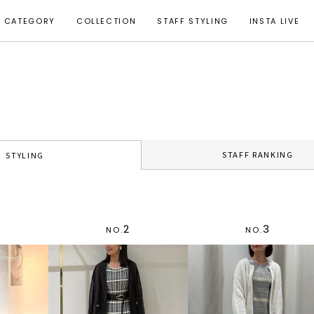
CATEGORY
COLLECTION
STAFF STYLING
INSTA LIVE
STAFF RANKING
STYLING
2
3
NO.
NO.