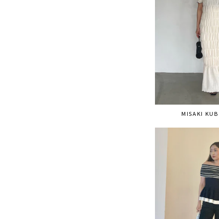
MISAKI KU