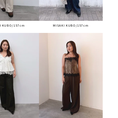
I KUBO/157cm
MISAKI KUBO/157cm