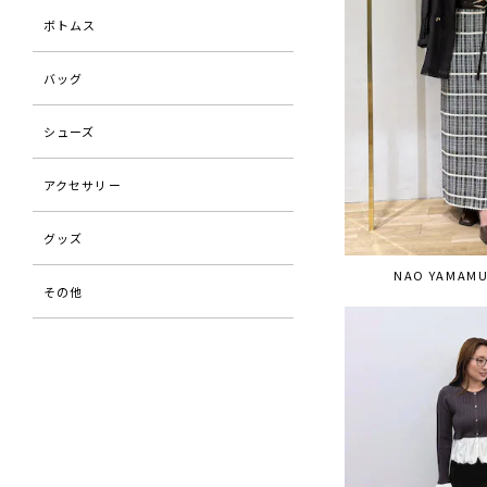
ボトムス
バッグ
シューズ
アクセサリー
グッズ
NAO YAMAMU
その他