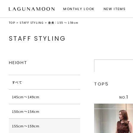
MONTHLY LOOK
NEW ITEMS
TOP
STAFF STYLING
身長：155 ～ 159cm
STAFF STYLING
HEIGHT
すべて
TOP5
1
145cm〜149cm
NO.
150cm〜154cm
155cm〜159cm