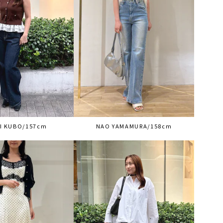
I KUBO/157cm
NAO YAMAMURA/158cm