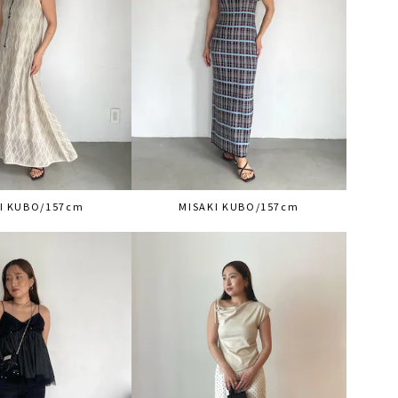
I KUBO/157cm
MISAKI KUBO/157cm