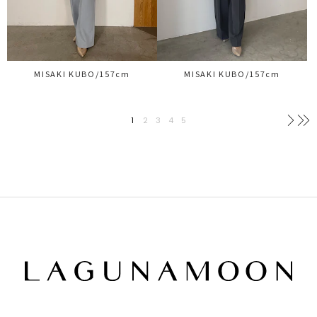
MISAKI KUBO/157cm
MISAKI KUBO/157cm
1
2
3
4
5
次へ