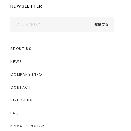
NEWSLETTER
登録する
ABOUT US
NEWS
COMPANY INFO
CONTACT
SIZE GUIDE
FAQ
PRIVACY POLICY