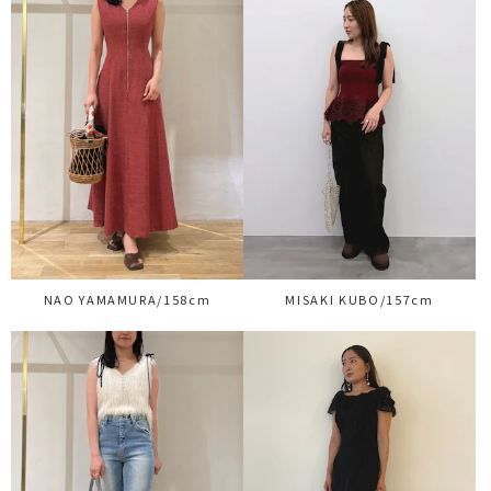
NAO YAMAMURA/158cm
MISAKI KUBO/157cm