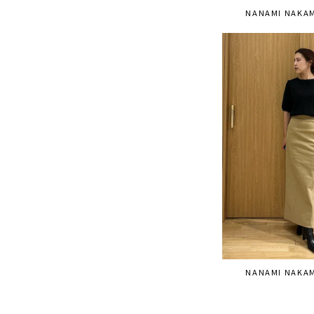
NANAMI NAKA
NANAMI NAKA