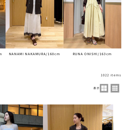
m
NANAMI NAKAMURA/160cm
RUNA ONISHI/163cm
1022 items
表示