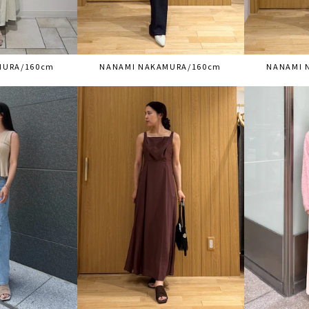
MURA/160cm
NANAMI NAKAMURA/160cm
NANAMI 