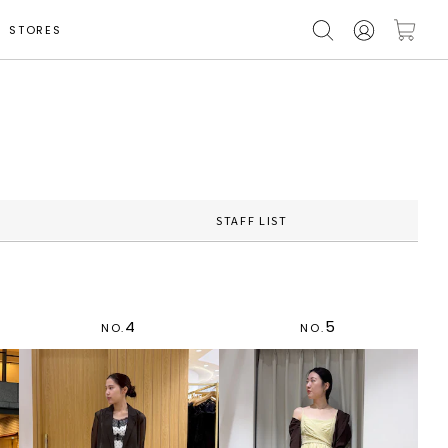
STORES
STAFF LIST
4
5
NO.
NO.