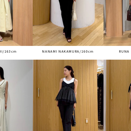
HI/163cm
NANAMI NAKAMURA/160cm
RUNA 