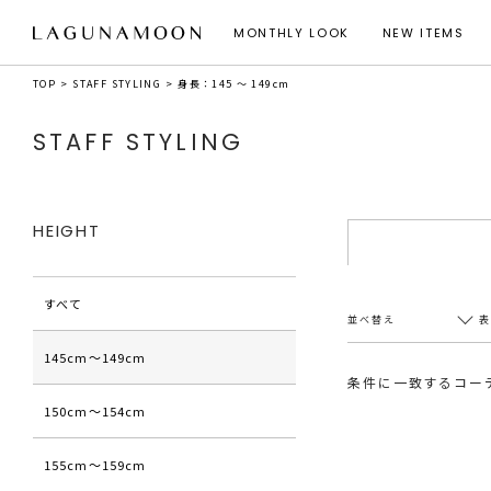
MONTHLY LOOK
NEW ITEMS
TOP
STAFF STYLING
身長：145 ～ 149cm
STAFF STYLING
HEIGHT
すべて
並べ替え
145cm〜149cm
条件に一致するコー
150cm〜154cm
新着順
20件
アクセス順
60件
155cm〜159cm