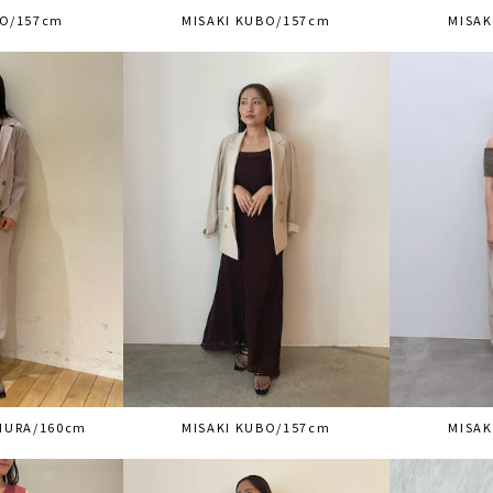
BO/157cm
MISAKI KUBO/157cm
MISAK
MURA/160cm
MISAKI KUBO/157cm
MISAK