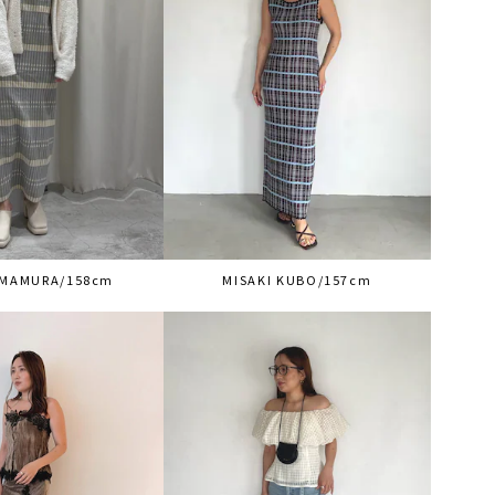
AMAMURA/158cm
MISAKI KUBO/157cm