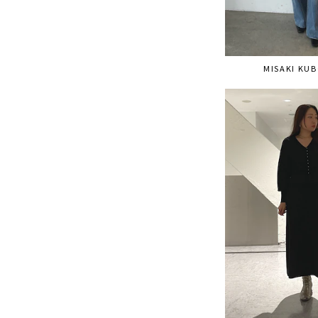
MISAKI KU