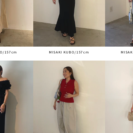
BO/157cm
MISAKI KUBO/157cm
MISAK