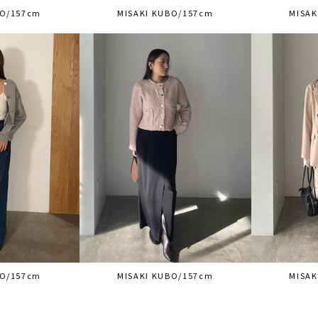
BO/157cm
MISAKI KUBO/157cm
MISAK
BO/157cm
MISAKI KUBO/157cm
MISAK