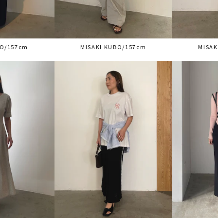
BO/157cm
MISAKI KUBO/157cm
MISAK