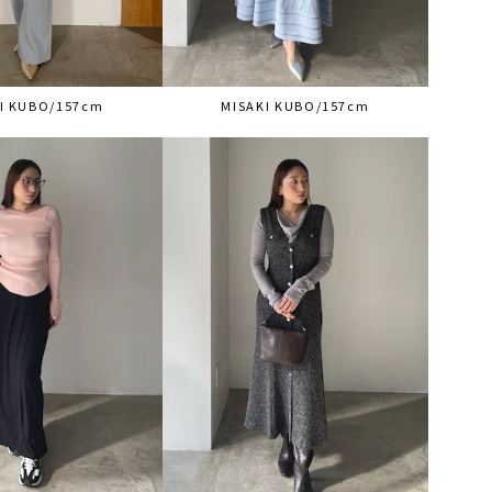
I KUBO/157cm
MISAKI KUBO/157cm