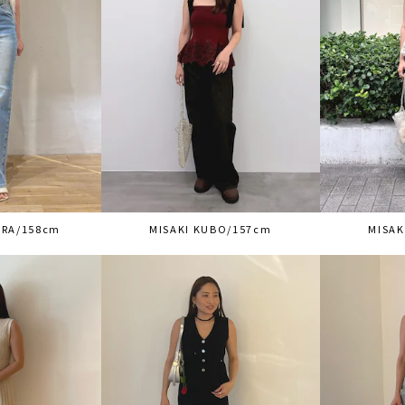
RA/158cm
MISAKI KUBO/157cm
MISAK