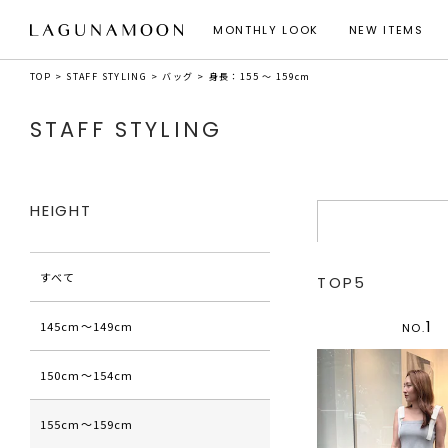
MONTHLY LOOK
NEW ITEMS
TOP
STAFF STYLING
バッグ
身長：155 ～ 159cm
STAFF STYLING
HEIGHT
すべて
TOP5
1
145cm〜149cm
NO.
150cm〜154cm
155cm〜159cm