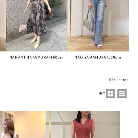
NANAMI NAKAMURA/160cm
NAO YAMAMURA/158cm
564 items
表示