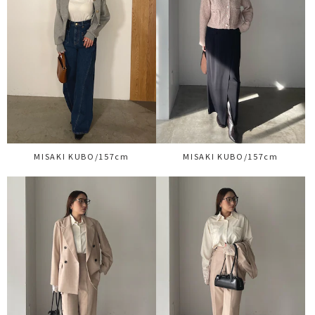
MISAKI KUBO/157cm
MISAKI KUBO/157cm