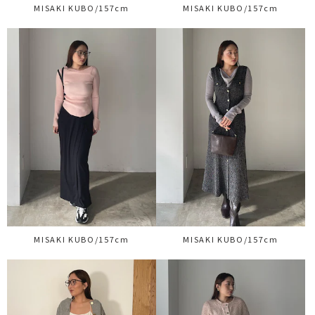
MISAKI KUBO/157cm
MISAKI KUBO/157cm
MISAKI KUBO/157cm
MISAKI KUBO/157cm