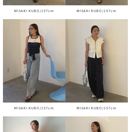
MISAKI KUBO/157cm
MISAKI KUBO/157cm
MISAKI KUBO/157cm
MISAKI KUBO/157cm