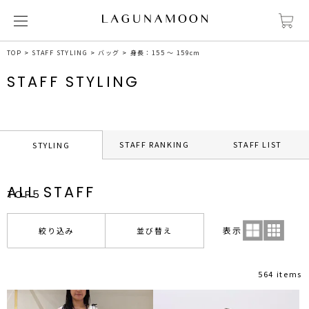
TOP
STAFF STYLING
バッグ
身長：155 ～ 159cm
STAFF STYLING
STAFF RANKING
STAFF LIST
STYLING
ALL STAFF
TOP5
表示
絞り込み
並び替え
564 items