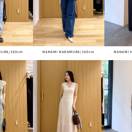
MURA/160cm
NANAMI NAKAMURA/160cm
NANAMI 