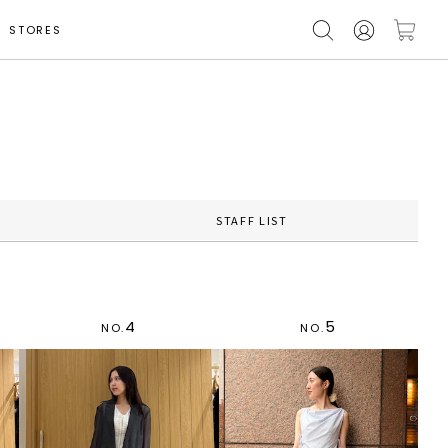
STORES
STAFF LIST
4
5
NO.
NO.