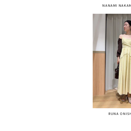
NANAMI NAKA
RUNA ONIS