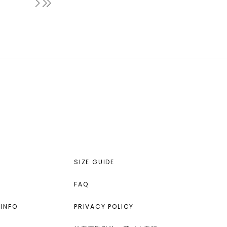
次へ
最後へ
SIZE GUIDE
FAQ
INFO
PRIVACY POLICY