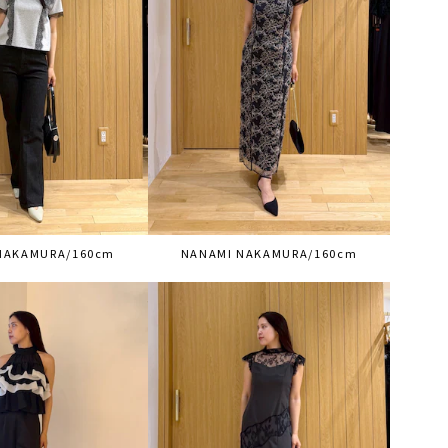
NAKAMURA/160cm
NANAMI NAKAMURA/160cm