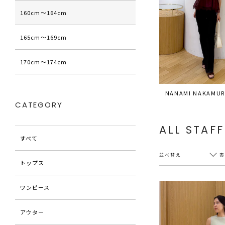
160cm〜164cm
165cm〜169cm
170cm〜174cm
NANAMI NAKAMUR
CATEGORY
ALL STAFF
すべて
並べ替え
トップス
ワンピース
新着順
20件
アウター
アクセス順
60件