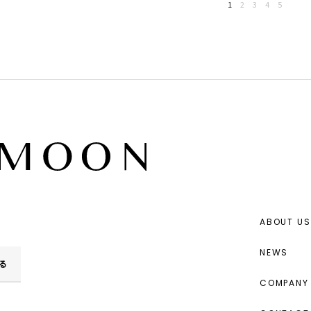
1
2
3
4
5
ABOUT US
NEWS
る
COMPANY 