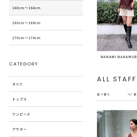
160cm〜164cm
165cm〜169cm
170cm〜174cm
NANAMI NAKAMUR
CATEGORY
ALL STAFF
すべて
並べ替え
トップス
ワンピース
新着順
20件
アウター
アクセス順
60件