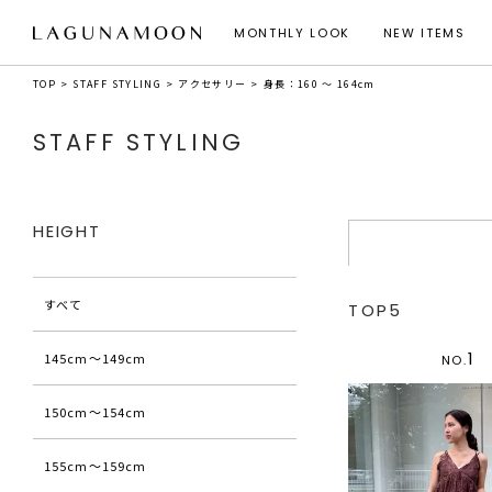
MONTHLY LOOK
NEW ITEMS
TOP
STAFF STYLING
アクセサリー
身長：160 ～ 164cm
STAFF STYLING
HEIGHT
すべて
TOP5
1
145cm〜149cm
NO.
150cm〜154cm
155cm〜159cm