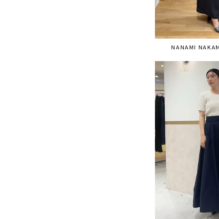
NANAMI NAKA