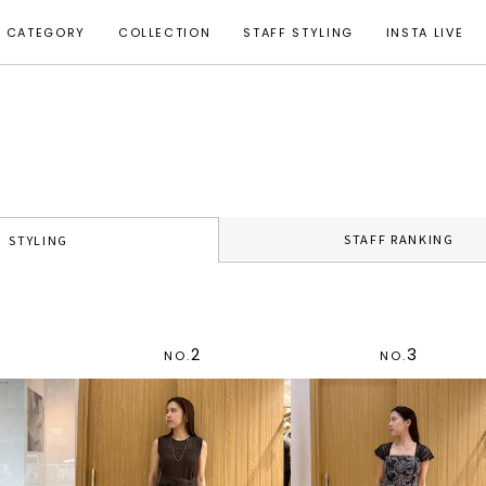
CATEGORY
COLLECTION
STAFF STYLING
INSTA LIVE
STAFF RANKING
STYLING
2
3
NO.
NO.