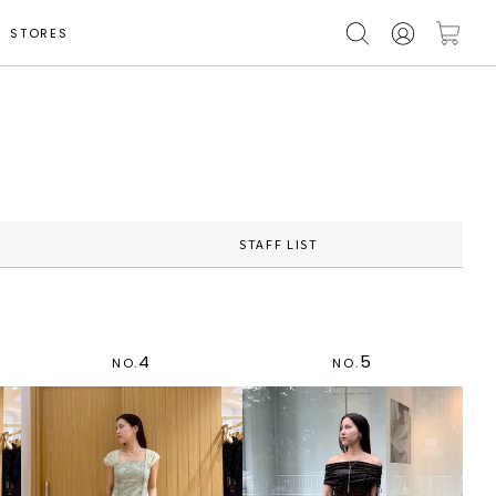
STORES
STAFF LIST
4
5
NO.
NO.