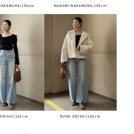
NAKAMURA/160cm
NANAMI NAKAMURA/160cm
ONISHI/163cm
RUNA ONISHI/163cm