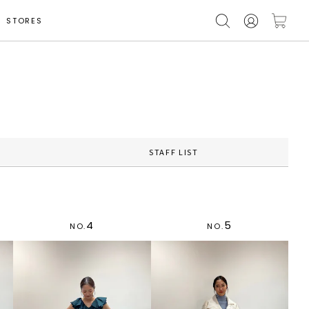
STORES
STAFF LIST
4
5
NO.
NO.