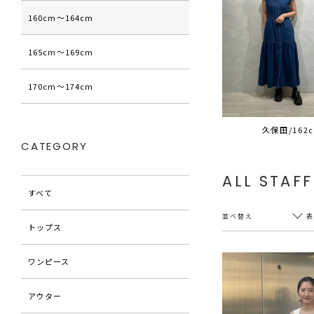
160cm〜164cm
165cm〜169cm
170cm〜174cm
久保田/162
CATEGORY
ALL STAFF
すべて
並べ替え
トップス
ワンピース
新着順
20件
アウター
アクセス順
60件