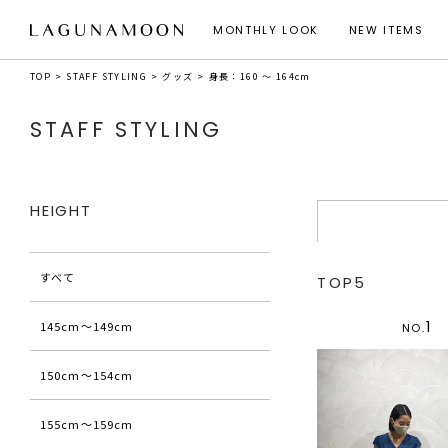
MONTHLY LOOK
NEW ITEMS
TOP
STAFF STYLING
グッズ
身長：160 ～ 164cm
STAFF STYLING
HEIGHT
すべて
TOP5
1
145cm〜149cm
NO.
150cm〜154cm
155cm〜159cm