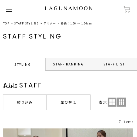
TOP
STAFF STYLING
アウター
身長：150 ～ 154cm
STAFF STYLING
STAFF RANKING
STAFF LIST
STYLING
ALL STAFF
TOP5
表示
絞り込み
並び替え
7 items