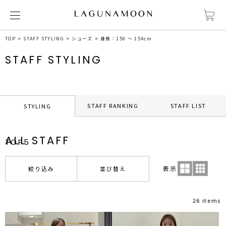
TOP
STAFF STYLING
シューズ
身長：150 ～ 154cm
STAFF STYLING
STAFF RANKING
STAFF LIST
STYLING
ALL STAFF
TOP5
表示
絞り込み
並び替え
26 items