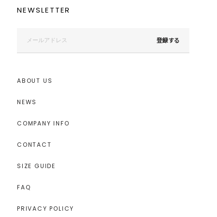
NEWSLETTER
登録する
ABOUT US
NEWS
COMPANY INFO
CONTACT
SIZE GUIDE
FAQ
PRIVACY POLICY