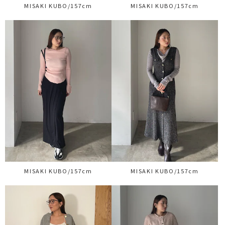
MISAKI KUBO/157cm
MISAKI KUBO/157cm
MISAKI KUBO/157cm
MISAKI KUBO/157cm