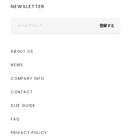
NEWSLETTER
登録する
ABOUT US
NEWS
COMPANY INFO
CONTACT
SIZE GUIDE
FAQ
PRIVACY POLICY