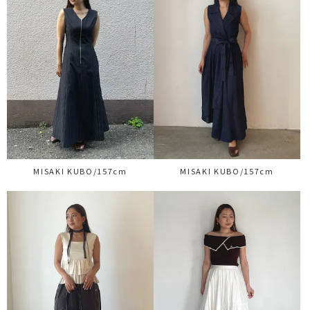
MISAKI KUBO/157cm
MISAKI KUBO/157cm